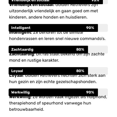
Vriendelijk en sociaal
95%
Vriendelijk en sociaal:
Golden Retrievers zijn
uitzonderlijk vriendelijk en gaan goed om met
kinderen, andere honden en huisdieren.
Intelligent
90%
Intelligent
: Ze behoren tot de slimste
hondenrassen en leren snel nieuwe commando’s.
Zachtaardig
80%
Zachtaardig
: Dit ras staat bekend om zijn zachte
mond en rustige karakter.
Loyaal
80%
Loyaal
: Golden Retrievers hechten zich sterk aan
hun gezin en zijn echte gezelschapshonden.
Werkwillig
90%
Werkwillig
: Ze worden vaak ingezet als hulphond,
therapiehond of speurhond vanwege hun
betrouwbaarheid.